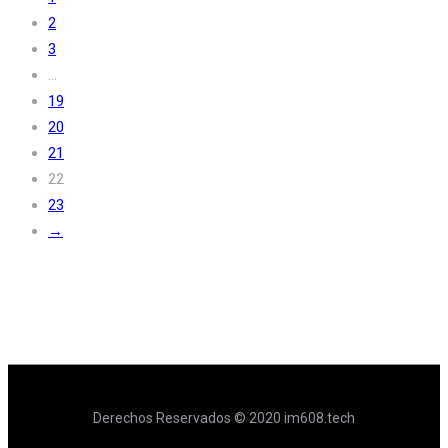
2
3
…
19
20
21
22
23
→
Derechos Reservados © 2020 im608.tech