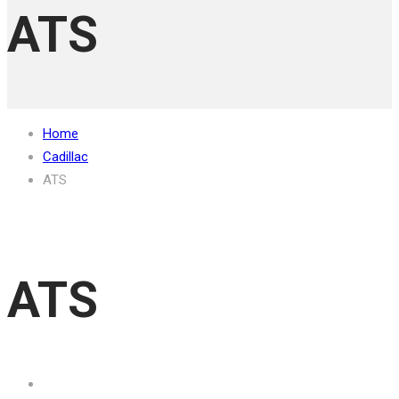
ATS
Home
Cadillac
ATS
ATS