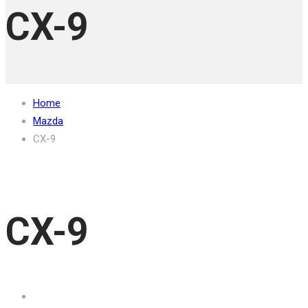
CX-9
Home
Mazda
CX-9
CX-9