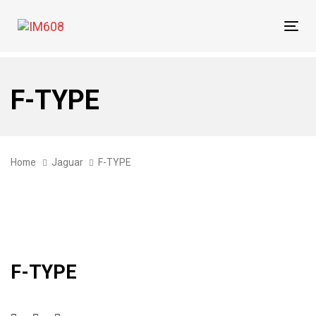
Skip
Skip
links
to
Tog
primary
navi
navigation
Skip
F-TYPE
to
content
Home
Jaguar
F-TYPE
F-TYPE