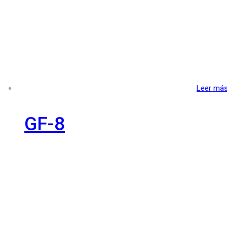
Leer má
GF-8