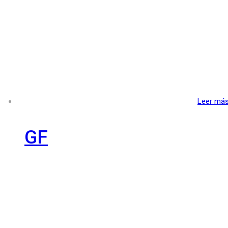
Leer má
GF