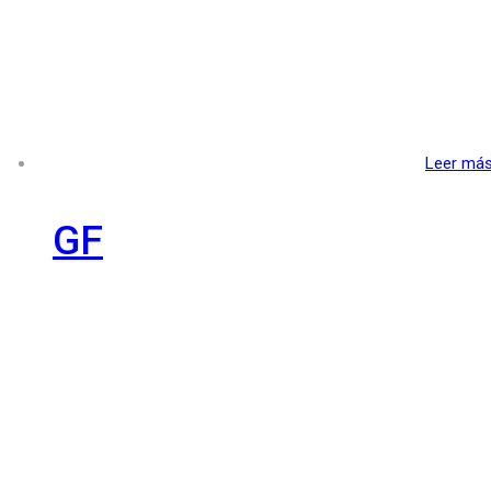
Leer má
GF