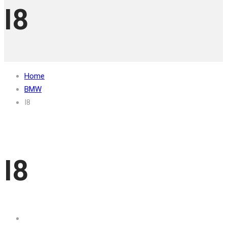
I8
Home
BMW
I8
I8