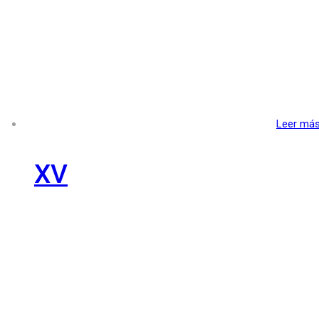
Leer má
XV