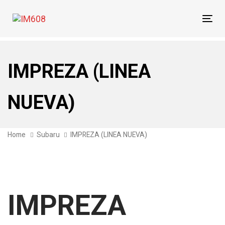
Skip
Skip
links
to
Tog
primary
navi
navigation
Skip
IMPREZA (LINEA
to
content
NUEVA)
Home
Subaru
IMPREZA (LINEA NUEVA)
IMPREZA