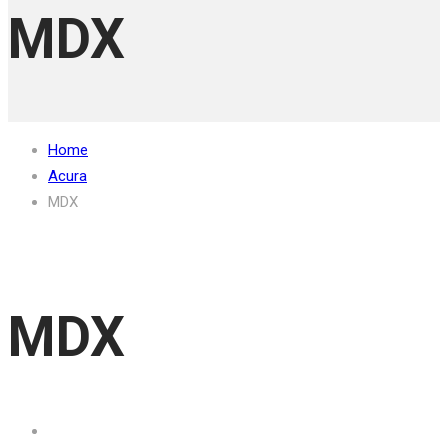
MDX
Home
Acura
MDX
MDX