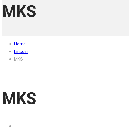
MKS
Home
Lincoln
MKS
MKS