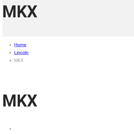
MKX
Home
Lincoln
MKX
MKX