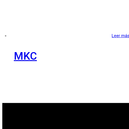
Leer má
MKC