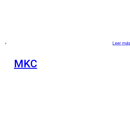
Leer má
MKC