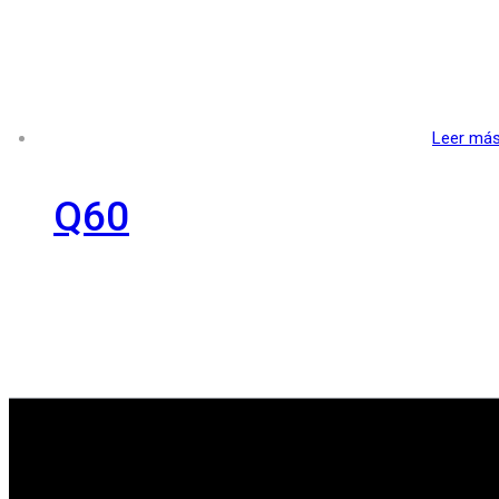
Leer má
Q60