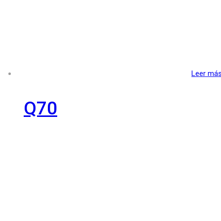
Leer má
Q70