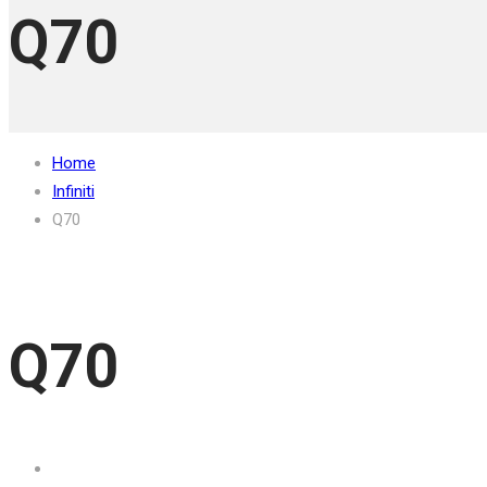
Q70
Home
Infiniti
Q70
Q70