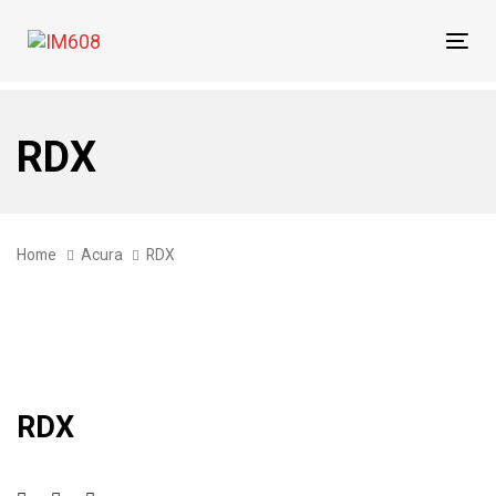
Skip
Skip
links
to
Tog
primary
navi
navigation
Skip
RDX
to
content
Home
Acura
RDX
RDX