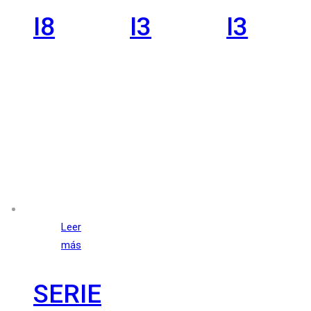
I8
I3
I3
Leer
más
SERIE