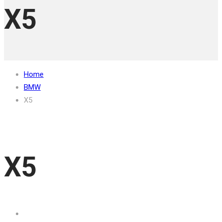
X5
Home
BMW
X5
X5