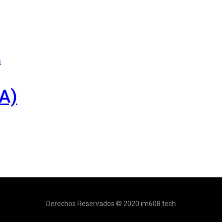
s
A)
Derechos Reservados © 2020 im608.tech