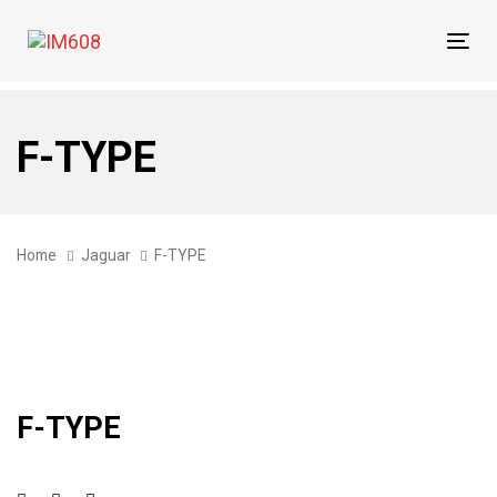
Skip
Skip
links
to
Tog
primary
navi
navigation
Skip
F-TYPE
to
content
Home
Jaguar
F-TYPE
F-TYPE