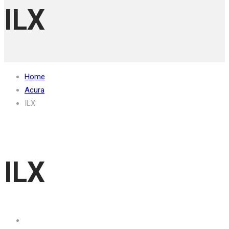
ILX
Home
Acura
ILX
ILX