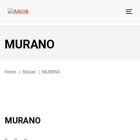
Skip
Skip
links
to
Tog
primary
navi
navigation
Skip
MURANO
to
content
Home
Nissan
MURANO
MURANO