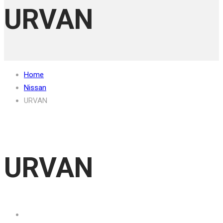
URVAN
Home
Nissan
URVAN
URVAN