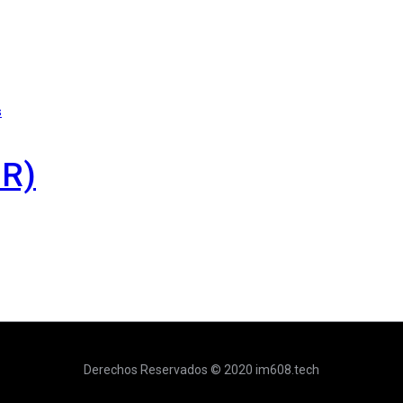
s
R)
Derechos Reservados © 2020 im608.tech