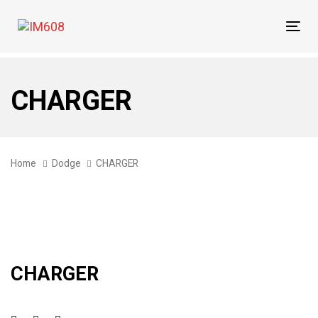
Skip
Skip
links
to
Tog
primary
navi
navigation
Skip
CHARGER
to
content
Home
Dodge
CHARGER
CHARGER