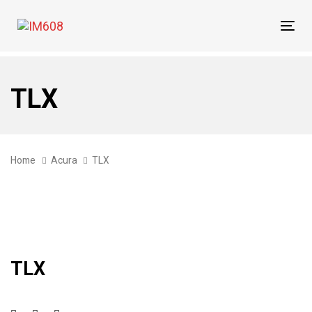
Skip
Skip
links
to
Tog
primary
navi
navigation
Skip
TLX
to
content
Home
Acura
TLX
TLX